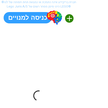
®חברת בריקידע אינה נתמכת או נמצאת תחת חסותה של לגו
Lego Juris A/S הינו סימן מסחר רשום של LEGO®
כניסה למנויים